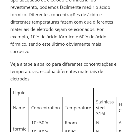
revestimento, podemos facilmente medir o ácido
fórmico. Diferentes concentrações de ácido e
diferentes temperaturas fazem com que diferentes
materiais de eletrodo sejam selecionados. Por
exemplo, 10% de ácido fórmico e 60% de ácido
fórmico, sendo este último obviamente mais
corrosivo.
Veja a tabela abaixo para diferentes concentrações e
temperaturas, escolha diferentes materiais de
eletrodos:
Liquid
Stainless
Hastel
Name
Concentration
Temperature
steel
C
316L
10~50%
Room
N
A
formic
10~50%
65
N
B