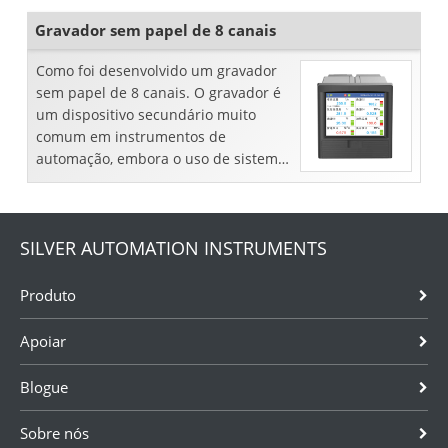
colorido sem papel.
Gravador sem papel de 8 canais
Como foi desenvolvido um gravador
sem papel de 8 canais. O gravador é
um dispositivo secundário muito
comum em instrumentos de
automação, embora o uso de sistemas
de controle computadorizados tenha
reduzido um pouco sua importância...
SILVER AUTOMATION INSTRUMENTS
Produto
Apoiar
Blogue
Sobre nós