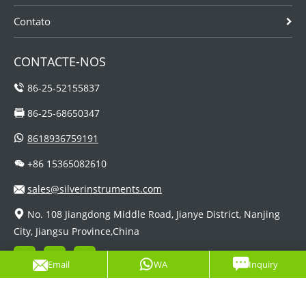
Contato
CONTACTE-NOS
86-25-52155837
86-25-68650347
8618936759191
+86 15365082610
sales@silverinstruments.com
No. 108 Jiangdong Middle Road, Jianye District, Nanjing
City, Jiangsu Province,China
Email
WA
Inquiry