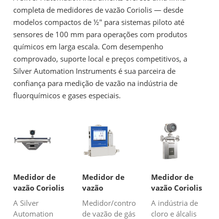
completa de medidores de vazão Coriolis — desde
modelos compactos de ½″ para sistemas piloto até
sensores de 100 mm para operações com produtos
químicos em larga escala. Com desempenho
comprovado, suporte local e preços competitivos, a
Silver Automation Instruments é sua parceira de
confiança para medição de vazão na indústria de
fluorquímicos e gases especiais.
Medidor de
Medidor de
Medidor de
vazão Coriolis
vazão
vazão Coriolis
para medição
mássica/controlador
para indústria
A Silver
Medidor/controlador
A indústria de
de vazão de
de vazão de
de cloro e
Automation
de vazão de gás
cloro e álcalis