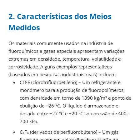
2. Características dos Meios
Medidos
Os materiais comumente usados na indústria de
fluorquímicos e gases especiais apresentam variações
extremas em densidade, temperatura, volatilidade e
corrosividade. Alguns exemplos representativos
(baseados em pesquisas industriais reais) incluem:
CTFE (clorotrifluoroetileno) – Um refrigerante e
monômero para a produção de fluoropolímeros,
com densidade em torno de 1390 kg/m³ e ponto de
ebulição de −26 °C. O líquido é armazenado e
dosado entre −27 °C e −20 °C sob pressão de 400–
700 kPa.
C₄F₆ (derivados de perfluorobuteno) – Um gás
fluorado usado em aplicações de gravação de