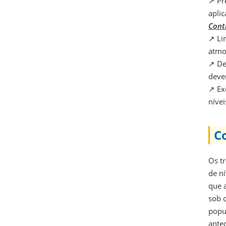
↗
Pre
apli
Cont
↗
Lim
atmo
↗
Dep
deve
↗
Exc
nívei
C
Os t
de ní
que 
sob 
popul
ante