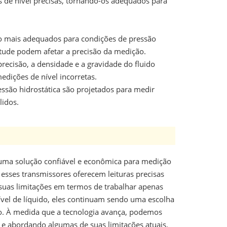
s de nível precisas, tornando-os adequados para
ão mais adequados para condições de pressão
itude podem afetar a precisão da medição.
ecisão, a densidade e a gravidade do fluido
dições de nível incorretas.
essão hidrostática são projetados para medir
lidos.
o uma solução confiável e econômica para medição
, esses transmissores oferecem leituras precisas
suas limitações em termos de trabalhar apenas
vel de líquido, eles continuam sendo uma escolha
são. À medida que a tecnologia avança, podemos
 e abordando algumas de suas limitações atuais.