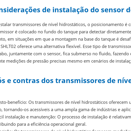
nsiderações de instalação do sensor de
stalar transmissores de nível hidrostáticos, o posicionamento é c
smissor é colocado no fundo do tanque para detectar diretamente 
nto, em situações em que a montagem na base do tanque é desafia
 SHLT02 oferece uma alternativa flexível. Esse tipo de transmiss
cabo, juntamente com o sensor, fica submerso no fluido, fazend
nte medições de pressão precisas mesmo em cenários de instalaç
ós e contras dos transmissores de níve
sto-benefício: Os transmissores de nível hidrostáticos oferecem
o, tornando-os acessíveis a uma ampla gama de indústrias e aplic
il instalação e manutenção: O processo de instalação é relativa
ibuindo para a eficiência operacional geral.