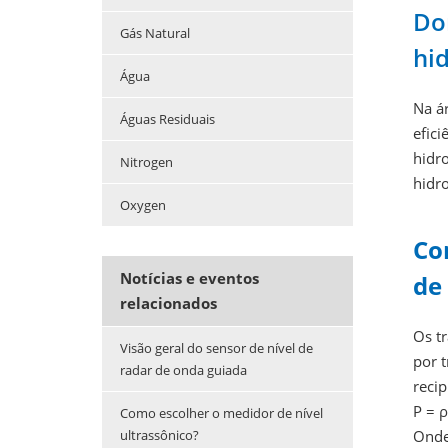
Do
Gás Natural
hid
Água
Na ár
Águas Residuais
efic
hidro
Nitrogen
hidro
Oxygen
Co
Notícias e eventos
de 
relacionados
Os tr
Visão geral do sensor de nível de
por 
radar de onda guiada
recip
P = ρ
Como escolher o medidor de nível
Onde
ultrassônico?