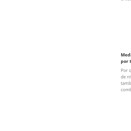
Medi
por 
Por 
de n
tamb
comb
pret
resta
bru..