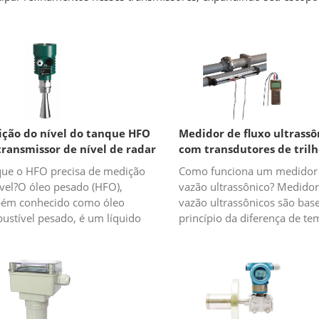
ção do nível do tanque HFO
Medidor de fluxo ultrassô
transmissor de nível de radar
com transdutores de trilh
alinhamento
que o HFO precisa de medição
Como funciona um medidor
ível?O óleo pesado (HFO),
vazão ultrassônico? Medidor
ém conhecido como óleo
vazão ultrassônicos são bas
ustível pesado, é um líquido
princípio da diferença de t
o escuro. O óleo pesado é o óleo
ultrassônico, que calcula a t
nte após a extração do petróleo
fluxo medindo o tempo de t
.
d...