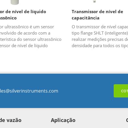
or de nível de líquido
Transmissor de nível de
assônico
capacitância
or ultrassônico é um sensor
O transmissor de nível capac
nvolvido de acordo com a
tipo flange SHLT (inteligente
terística do sensor ultrassônico
realizar medições precisas de
ensor de nível de líquido
densidade para todos os tip
assônico é um dos sensores
contêineres. É um tipo de se
ssônicos. Ultrassônico é um tipo
nível de pressão. Flang...
les@silverinstruments.com
CO
de vazão
Aplicação