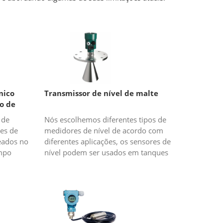
nico
Transmissor de nível de malte
o de
 de
Nós escolhemos diferentes tipos de
es de
medidores de nível de acordo com
eados no
diferentes aplicações, os sensores de
empo
nível podem ser usados em tanques
axa de
abertos, alguns em tanques
rânsito
fechados, alguns em medição de ní...