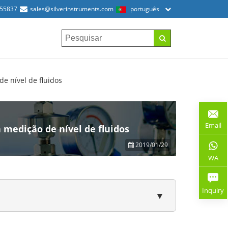
155837
sales@silverinstruments.com
português
e nível de fluidos
Email
 medição de nível de fluidos
2019/01/29
WA
Inquiry
▼