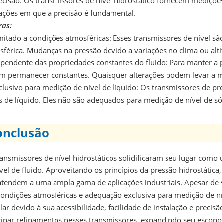
cisão: Os transmissores de nível hidrostático fornecem mediçõe
cações em que a precisão é fundamental.
ras:
itado a condições atmosféricas: Esses transmissores de nível s
sférica. Mudanças na pressão devido a variações no clima ou alt
endente das propriedades constantes do fluido: Para manter a pr
m permanecer constantes. Quaisquer alterações podem levar a me
lusivo para medição de nível de líquido: Os transmissores de pr
s de líquido. Eles não são adequados para medição de nível de só
onclusão
ransmissores de nível hidrostáticos solidificaram seu lugar com
vel de fluido. Aproveitando os princípios da pressão hidrostática
atendem a uma ampla gama de aplicações industriais. Apesar de 
condições atmosféricas e adequação exclusiva para medição de ní
ar devido à sua acessibilidade, facilidade de instalação e preci
cipar refinamentos nesses transmissores, expandindo seu escopo