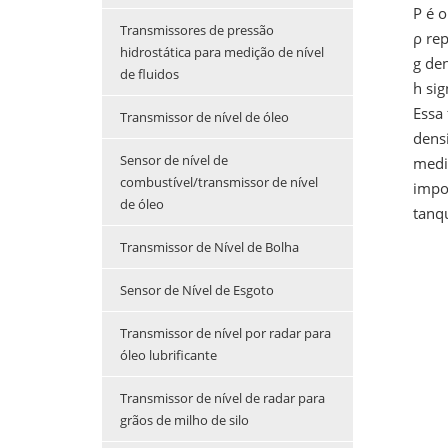
P é 
Transmissores de pressão
ρ re
hidrostática para medição de nível
g de
de fluidos
h sig
Essa 
Transmissor de nível de óleo
dens
Sensor de nível de
medi
combustível/transmissor de nível
impo
de óleo
tanq
Transmissor de Nível de Bolha
Sensor de Nível de Esgoto
Transmissor de nível por radar para
óleo lubrificante
Transmissor de nível de radar para
grãos de milho de silo