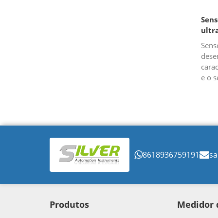
Sens
ultr
Sens
dese
carac
e o s
ultr
ultra
d...
8618936759191
sa
Produtos
Medidor 