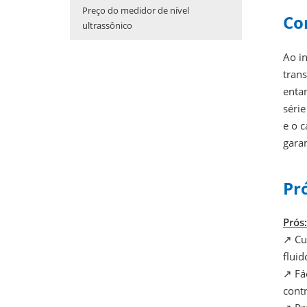
Preço do medidor de nível
Co
ultrassônico
Ao in
tran
enta
série
e o 
gara
Pr
Prós:
↗ Cu
fluid
↗
Fác
contr