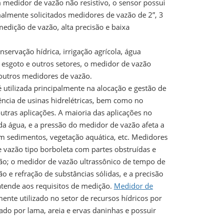
medidor de vazão não resistivo, o sensor possui
lmente solicitados medidores de vazão de 2”, 3
edição de vazão, alta precisão e baixa
nservação hídrica, irrigação agrícola, água
esgoto e outros setores, o medidor de vazão
outros medidores de vazão.
utilizada principalmente na alocação e gestão de
iência de usinas hidrelétricas, bem como no
tras aplicações. A maioria das aplicações no
da água, e a pressão do medidor de vazão afeta a
 sedimentos, vegetação aquática, etc. Medidores
e vazão tipo borboleta com partes obstruídas e
ão; o medidor de vazão ultrassônico de tempo de
o e refração de substâncias sólidas, e a precisão
atende aos requisitos de medição.
Medidor de
te utilizado no setor de recursos hídricos por
ado por lama, areia e ervas daninhas e possuir