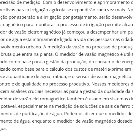
 precisão de medição. Com o desenvolvimento e aprimoramento con
ectivas para a irrigação agrícola se expandirão cada vez mais. N
gação por aspersão e a irrigação por gotejamento, serão desenvo
romagnético para monitorar o processo de irrigação permite alca
dor de vazão eletromagnético já começou a desempenhar um papel
or de água está intimamente ligado à vida das pessoas nas cidades
nvolvimento urbano. A medição da vazão no processo de produção
 bruta que entra na planta. O medidor de vazão magnético é utili
indo como base para a gestão da produção, do consumo de energi
ilizado como base para o cálculo dos custos de matéria-prima em 
ce a quantidade de água tratada, e o sensor de vazão magnético o
controle de qualidade no processo produtivo. Nossos medidores 
cem análises cruciais necessárias para a gestão da qualidade da 
didor de vazão eletromagnético também é usado em sistemas de
 potável, especialmente na medição de soluções de sais de ferro
amentos de purificação de água. Podemos dizer que o medidor d
amento de água, enquanto o medidor de vazão magnético dosador
gua.