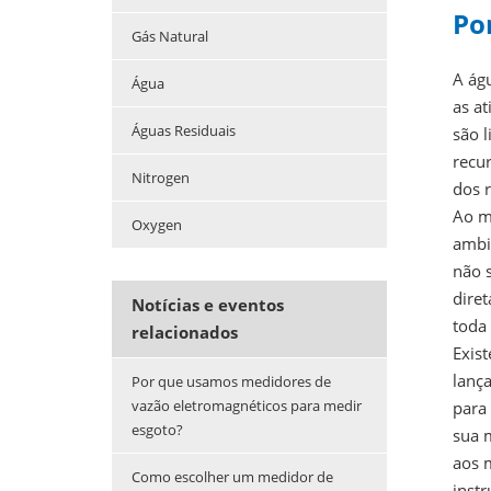
Po
Gás Natural
A ág
Água
as a
Águas Residuais
são 
recur
Nitrogen
dos r
Ao m
Oxygen
ambi
não 
dire
Notícias e eventos
toda
relacionados
Exist
lanç
Por que usamos medidores de
vazão eletromagnéticos para medir
para
esgoto?
sua 
aos 
Como escolher um medidor de
inst