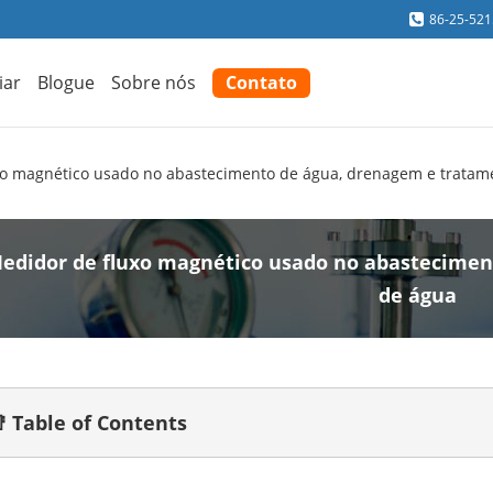
86-25-52
iar
Blogue
Sobre nós
Contato
xo magnético usado no abastecimento de água, drenagem e tratam
edidor de fluxo magnético usado no abastecime
de água
 Table of Contents