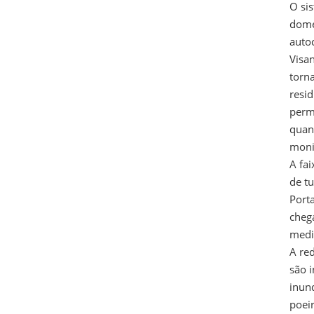
O si
domé
auto
Visa
torn
resid
permi
quan
moni
A fa
de t
Porta
cheg
medi
A re
são 
inun
poei