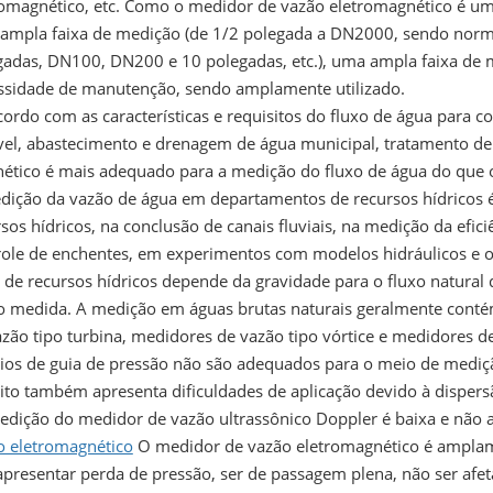
romagnético, etc. Como o medidor de vazão eletromagnético é um 
ampla faixa de medição (de 1/2 polegada a DN2000, sendo norma
gadas, DN100, DN200 e 10 polegadas, etc.), uma ampla faixa de m
ssidade de manutenção, sendo amplamente utilizado.
ordo com as características e requisitos do fluxo de água para co
vel, abastecimento e drenagem de água municipal, tratamento de 
ético é mais adequado para a medição do fluxo de água do que 
dição da vazão de água em departamentos de recursos hídricos é 
sos hídricos, na conclusão de canais fluviais, na medição da efic
role de enchentes, em experimentos com modelos hidráulicos e ou
 de recursos hídricos depende da gravidade para o fluxo natural 
o medida. A medição em águas brutas naturais geralmente contém
zão tipo turbina, medidores de vazão tipo vórtice e medidores d
ícios de guia de pressão não são adequados para o meio de mediç
ito também apresenta dificuldades de aplicação devido à dispersã
edição do medidor de vazão ultrassônico Doppler é baixa e não 
o eletromagnético
O medidor de vazão eletromagnético é amplamen
presentar perda de pressão, ser de passagem plena, não ser afet