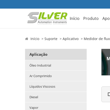
Início
Produto
Apo
Início
Suporte
Aplicativo
Medidor de flu
Aplicação
M
Óleo Industrial
Ar Comprimido
Líquidos Viscosos

Diesel
Vapor