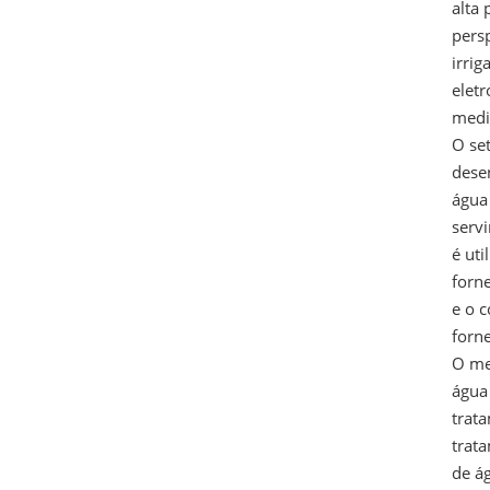
alta
persp
irri
elet
medi
O set
dese
água
serv
é ut
forne
e o 
forne
O me
água
trat
trat
de á