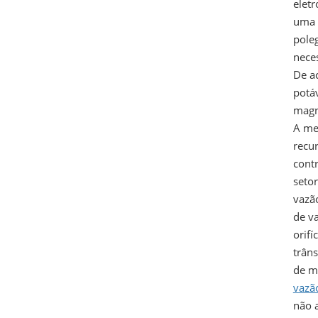
elet
uma 
pole
nece
De ac
potá
magn
A me
recur
cont
setor
vazã
de va
orif
trâns
de m
vazã
não a