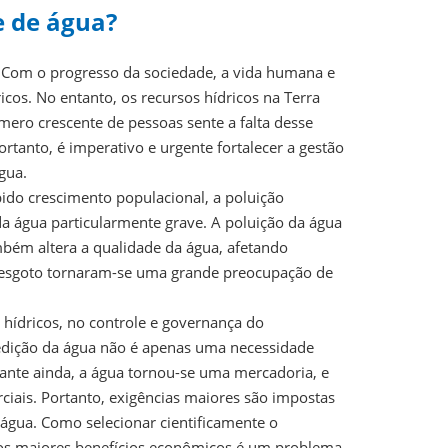
e de água?
 Com o progresso da sociedade, a vida humana e
cos. No entanto, os recursos hídricos na Terra
ero crescente de pessoas sente a falta desse
ortanto, é imperativo e urgente fortalecer a gestão
gua.
do crescimento populacional, a poluição
da água particularmente grave. A poluição da água
mbém altera a qualidade da água, afetando
o esgoto tornaram-se uma grande preocupação de
 hídricos, no controle e governança do
medição da água não é apenas uma necessidade
tante ainda, a água tornou-se uma mercadoria, e
ciais. Portanto, exigências maiores são impostas
gua. Como selecionar cientificamente o
 os maiores benefícios econômicos é um problema