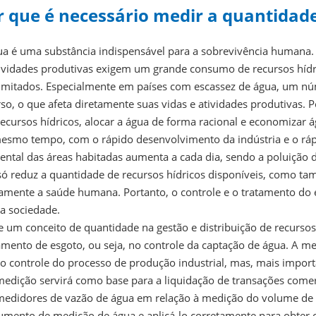
r que é necessário medir a quantidad
ua é uma substância indispensável para a sobrevivência humana.
tividades produtivas exigem um grande consumo de recursos hídri
limitados. Especialmente em países com escassez de água, um núm
so, o que afeta diretamente suas vidas e atividades produtivas. P
ecursos hídricos, alocar a água de forma racional e economizar á
esmo tempo, com o rápido desenvolvimento da indústria e o rápi
ental das áreas habitadas aumenta a cada dia, sendo a poluição 
só reduz a quantidade de recursos hídricos disponíveis, como ta
tamente a saúde humana. Portanto, o controle e o tratamento d
 a sociedade.
e um conceito de quantidade na gestão e distribuição de recursos
amento de esgoto, ou seja, no controle da captação de água. A 
 o controle do processo de produção industrial, mas, mais impor
medição servirá como base para a liquidação de transações comer
medidores de vazão de água em relação à medição do volume de á
rumento de medição de água e aplicá-lo corretamente para obter