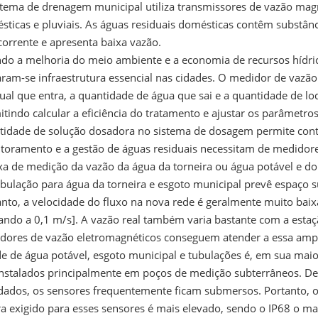
stema de drenagem municipal utiliza transmissores de vazão magn
sticas e pluviais. As águas residuais domésticas contêm substâ
corrente e apresenta baixa vazão.
ndo a melhoria do meio ambiente e a economia de recursos hídri
aram-se infraestrutura essencial nas cidades. O medidor de vaz
ual que entra, a quantidade de água que sai e a quantidade de lo
tindo calcular a eficiência do tratamento e ajustar os parâmetro
tidade de solução dosadora no sistema de dosagem permite contr
toramento e a gestão de águas residuais necessitam de medidore
ixa de medição da vazão da água da torneira ou água potável e d
ubulação para água da torneira e esgoto municipal prevê espaço s
nto, a velocidade do fluxo na nova rede é geralmente muito baix
ando a 0,1 m/s]. A vazão real também varia bastante com a estaçã
dores de vazão eletromagnéticos conseguem atender a essa ampl
de de água potável, esgoto municipal e tubulações é, em sua maio
instalados principalmente em poços de medição subterrâneos. De
dados, os sensores frequentemente ficam submersos. Portanto, o 
ra exigido para esses sensores é mais elevado, sendo o IP68 o m