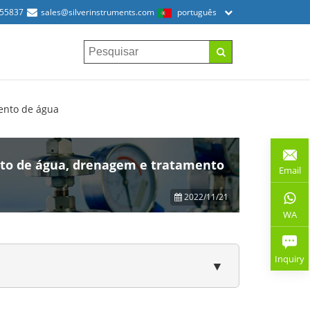
155837
sales@silverinstruments.com
português
ento de água
nto de água, drenagem e tratamento
Email
2022/11/21
WA
Inquiry
▼