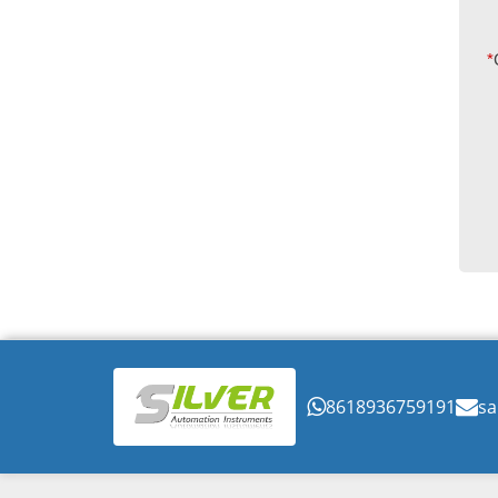
*
8618936759191
sa