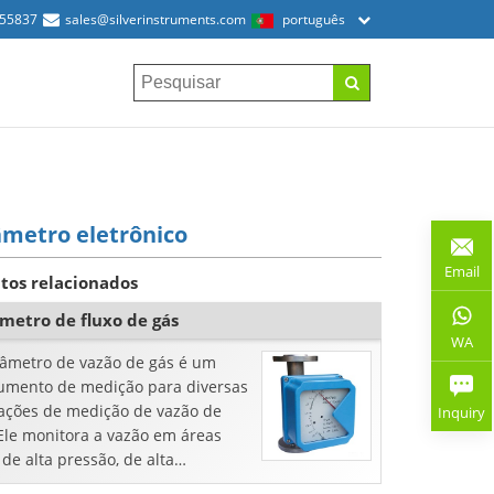
155837
sales@silverinstruments.com
português
metro eletrônico
Email
tos relacionados
metro de fluxo de gás
WA
tâmetro de vazão de gás é um
rumento de medição para diversas
cações de medição de vazão de
Inquiry
Ele monitora a vazão em áreas
, de alta pressão, de alta
eratura e outras situações