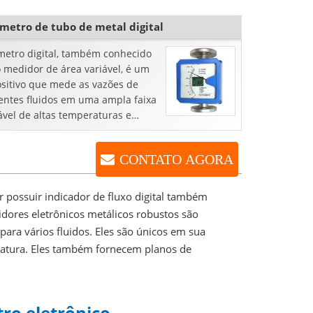
osas...
metro de tubo de metal digital
metro digital, também conhecido
 medidor de área variável, é um
ositivo que mede as vazões de
rentes fluidos em uma ampla faixa
ável de altas temperaturas e
ão. Este medidor de vazão VA é ...
CONTATO AGORA
 possuir indicador de fluxo digital também
idores eletrônicos metálicos robustos são
ara vários fluidos. Eles são únicos em sua
ratura. Eles também fornecem planos de
ro eletrônico