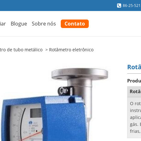
86-25-52
iar
Blogue
Sobre nós
Contato
ro de tubo metálico
Rotâmetro eletrônico
Rotâ
Produ
Rotâ
O ro
inst
apli
gás. 
frias
temp