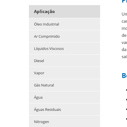
Aplicação
Um
ca
Óleo Industrial
in
de
Ar Comprimido
va
Líquidos Viscosos
da
sa
Diesel
Vapor
B
Gás Natural
Água
Águas Residuais
Nitrogen