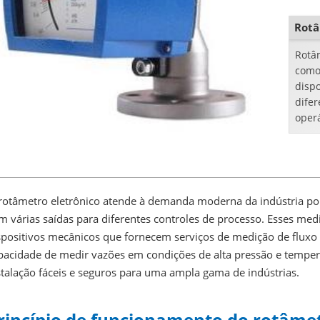
perig
Rotâ
Rotâ
como
disp
dife
oper
press
rotâmetro eletrônico atende à demanda moderna da indústria por
m várias saídas para diferentes controles de processo. Esses med
spositivos mecânicos que fornecem serviços de medição de fluxo p
pacidade de medir vazões em condições de alta pressão e tempe
stalação fáceis e seguros para uma ampla gama de indústrias.
rincípio de funcionamento do rotâmet