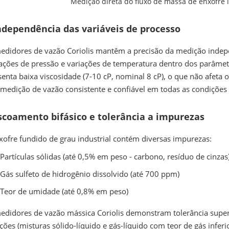
Medição direta do fluxo de massa de enxofre lí
Independência das variáveis de processo
edidores de vazão Coriolis mantêm a precisão da medição inde
uações de pressão e variações de temperatura dentro dos parâme
senta baixa viscosidade (7-10 cP, nominal 8 cP), o que não afeta
medição de vazão consistente e confiável em todas as condições
Escoamento bifásico e tolerância a impurezas
xofre fundido de grau industrial contém diversas impurezas:
Partículas sólidas (até 0,5% em peso - carbono, resíduo de cinzas
Gás sulfeto de hidrogênio dissolvido (até 700 ppm)
Teor de umidade (até 0,8% em peso)
edidores de vazão mássica Coriolis demonstram tolerância super
ações (misturas sólido-líquido e gás-líquido com teor de gás inf