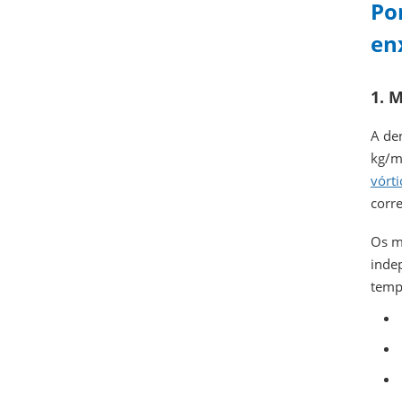
Po
en
1. 
A de
kg/m
vórti
corr
Os m
inde
temp