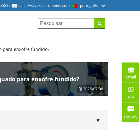
155837
sales@silverinstruments.com
português
 para enxofre fundido?
Email
uado para enxofre fundido?
2025/07/08
WA
Inquiry
▼