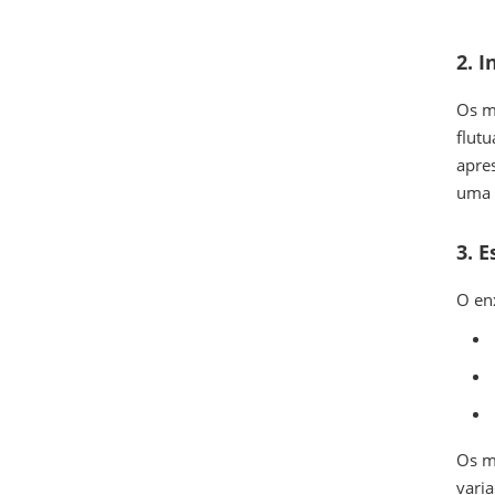
2. 
Os m
flut
apre
uma 
3. 
O en
Os m
vari