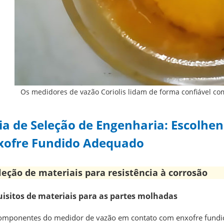
Os medidores de vazão Coriolis lidam de forma confiável c
ia de Seleção de Engenharia: Escolhe
xofre Fundido Adequado
leção de materiais para resistência à corrosão
isitos de materiais para as partes molhadas
omponentes do medidor de vazão em contato com enxofre fundid