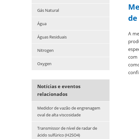
Me
Gás Natural
de
Água
A me
Águas Residuais
produ
espe
Nitrogen
com H
Oxygen
como
confi
Notícias e eventos
relacionados
Medidor de vazão de engrenagem
oval de alta viscosidade
Transmissor de nível de radar de
ácido sulfúrico (H2SO4)