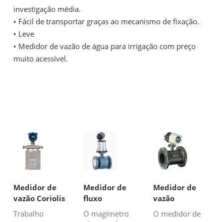
investigação média.
•
Fácil de transportar graças ao mecanismo de fixação.
•
Leve
•
Medidor de vazão de água para irrigação com preço
muito acessível.
Medidor de
Medidor de
Medidor de
vazão Coriolis
fluxo
vazão
de alta
magnético a
magnético de
Trabalho
O magímetro
O medidor de
pressão
pilhas
lama