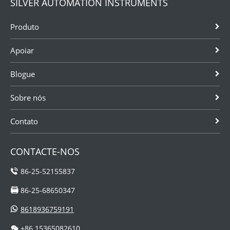
SILVER AUTOMATION INSTRUMENTS
vertedouros e
óleo de palma.
baixos e com
canais.
é para líquidos
entrega rápida.
Produto
limpos, de
Consulte agora
baixa
mesmo o preço
Apoiar
viscosidade e
do medidor
não corrosivos.
magnético na
Blogue
SILVER
AUTOMATION
INSTRUME...
Sobre nós
Contato
CONTACTE-NOS
86-25-52155837
86-25-68650347
8618936759191
+86 15365082610