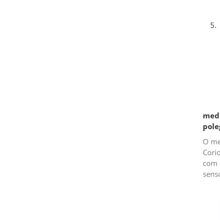
medi
pole
O me
Cori
com o
senso
rela
vazã