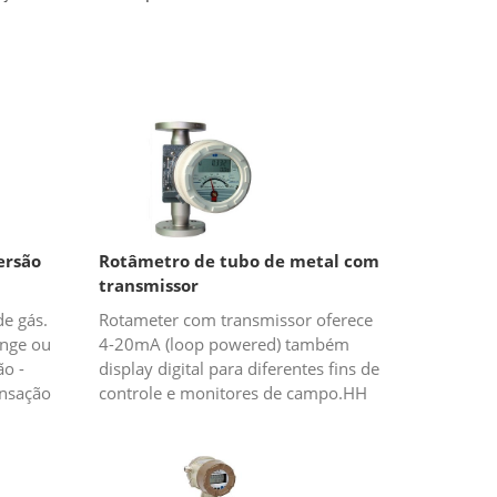
ersão
Rotâmetro de tubo de metal com
transmissor
e gás.
Rotameter com transmissor oferece
ange ou
4-20mA (loop powered) também
ão -
display digital para diferentes fins de
nsação
controle e monitores de campo.HH
série rotâmetro de tubo de metal é
adequado para alta temperatur...