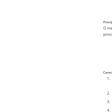
Princí
O me
princ
Caract