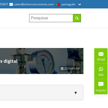
155837
sales@silverinstruments.com
português
Email
s digital
2019/01/09
WA
Inquiry
▼