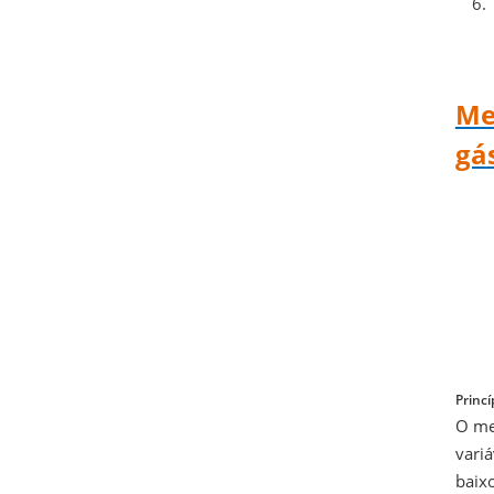
Me
gá
Princí
O me
vari
baix