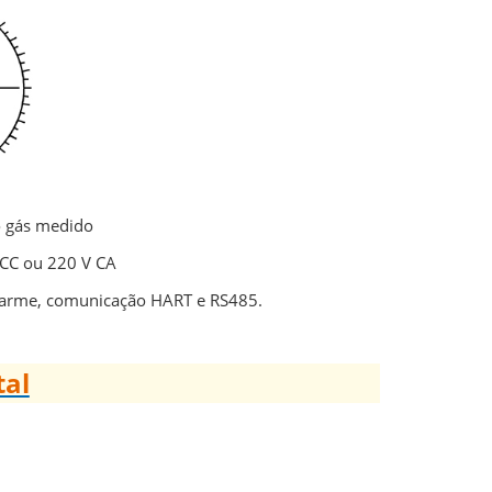
do gás medido
 CC ou 220 V CA
 alarme, comunicação HART e RS485.
tal