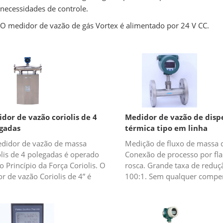
necessidades de controle.
O medidor de vazão de gás Vortex é alimentado por 24 V CC.
dor de vazão coriolis de 4
Medidor de vazão de disp
gadas
térmica tipo em linha
didor de vazão de massa
Medição de fluxo de massa d
olis de 4 polegadas é operado
Conexão de processo por fl
 Princípio da Força Coriolis. O
rosca. Grande taxa de reduç
r de vazão Coriolis de 4” é
100:1. Sem qualquer compe
tivamente grande e o medidor de
de temperatura e pressão.
o é realmente volumoso. É am...