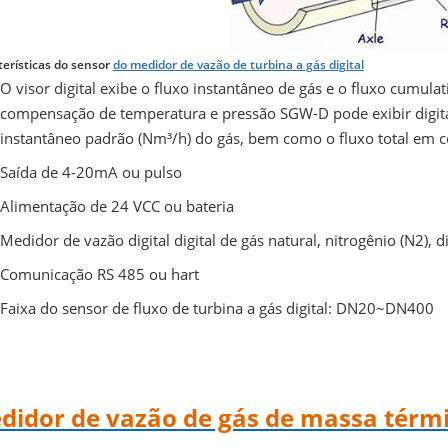
terísticas do sensor
do medidor de vazão de turbina a gás digital
O visor digital exibe o fluxo instantâneo de gás e o fluxo cumula
compensação de temperatura e pressão SGW-D pode exibir digita
instantâneo padrão (Nm³/h) do gás, bem como o fluxo total em 
Saída de 4-20mA ou pulso
Alimentação de 24 VCC ou bateria
Medidor de vazão digital digital de gás natural, nitrogênio (N2),
Comunicação RS 485 ou hart
Faixa do sensor de fluxo de turbina a gás digital: DN20~DN400
didor de vazão de gás de massa térmic