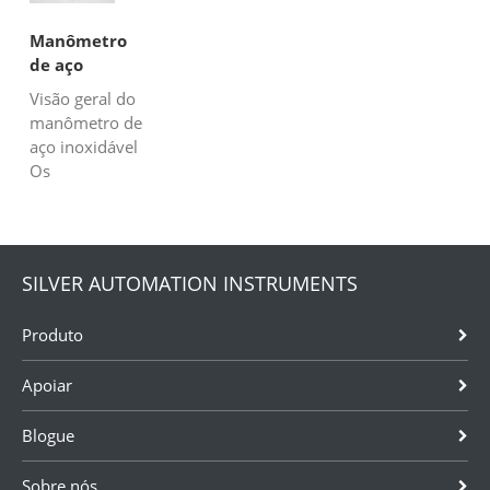
Manômetro
de aço
inoxidável
Visão geral do
manômetro de
aço inoxidável
Os
manômetros de
aço inoxidável
são
amplamente
SILVER AUTOMATION INSTRUMENTS
aplicados nos
campos de
Produto
petróleo,
produtos
Apoiar
químicos, fibras
químicas,
Blogue
metalurgia,
usinas de
energia, etc.
Sobre nós