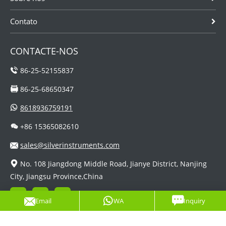
Contato
CONTACTE-NOS
86-25-52155837
86-25-68650347
8618936759191
+86 15365082610
sales@silverinstruments.com
No. 108 Jiangdong Middle Road, Jianye District, Nanjing
City, Jiangsu Province,China
Email
WA
Inquiry