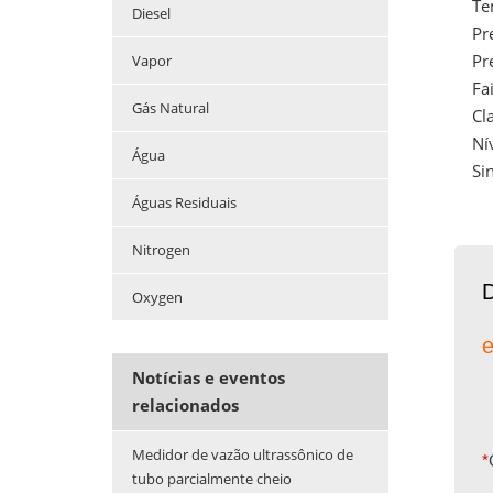
Te
Diesel
Pr
Pr
Vapor
Fa
Gás Natural
Cl
Ní
Água
Si
Águas Residuais
Nitrogen
Oxygen
e
Notícias e eventos
relacionados
Medidor de vazão ultrassônico de
*
tubo parcialmente cheio