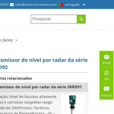
155837
sales@silverinstruments.com
português
de 26GHz
smissor de nível por radar da série
Email
D92
tos relacionados
WA
smissor de nível por radar da série SKRD91
Inquiry
ação: Nível de líquidos altamente
vo e corrosivo rangeMax range:
xão de 20mProcess: Parafuso,
ratura de flangesProcess: -40 ~