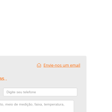
Envie-nos um email
as..