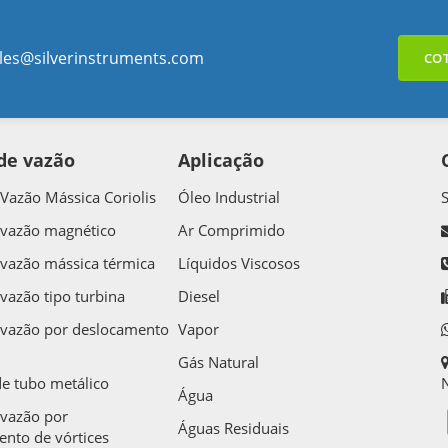
les@silverinstruments.com
CO
de vazão
Aplicação
Vazão Mássica Coriolis
Óleo Industrial
 vazão magnético
Ar Comprimido
vazão mássica térmica
Líquidos Viscosos
vazão tipo turbina
Diesel
 vazão por deslocamento
Vapor
Gás Natural
e tubo metálico
N
Água
vazão por
Águas Residuais
nto de vórtices