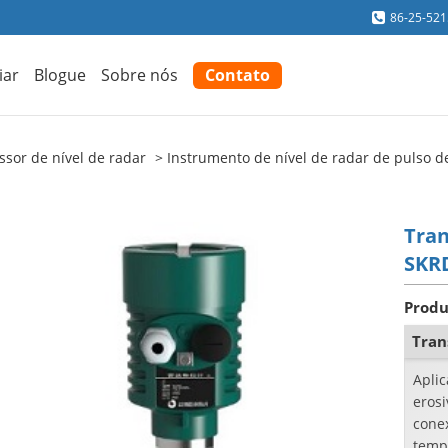
86-25-52
iar
Blogue
Sobre nós
Contato
sor de nível de radar
Instrumento de nível de radar de pulso 
Tran
SKR
Produ
Tran
Aplic
erosi
cone
tempe