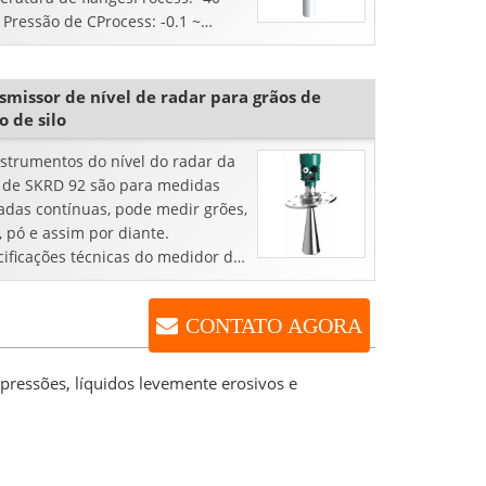
 Pressão de CProcess: -0.1 ~
paAccuracy: ± 5mmFrequency ...
smissor de nível de radar para grãos de
o de silo
nstrumentos do nível do radar da
e de SKRD 92 são para medidas
adas contínuas, pode medir grões,
, pó e assim por diante.
cificações técnicas do medidor do
 de Radar: Aplicação: ...
CONTATO AGORA
 pressões, líquidos levemente erosivos e