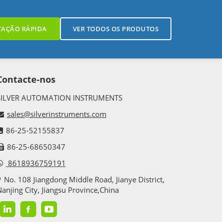
TAÇÃO RÁPIDA
VER TODOS OS PRODUTOS
Contacte-nos
SILVER AUTOMATION INSTRUMENTS
sales@silverinstruments.com
86-25-52155837
86-25-68650347
8618936759191
No. 108 Jiangdong Middle Road, Jianye District,
anjing City, Jiangsu Province,China