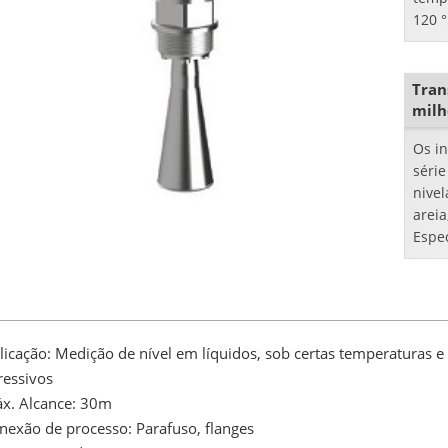
120 °
0.3M
Tran
milh
Os i
séri
nivel
areia
Espe
nível
licação: Medição de nível em líquidos, sob certas temperaturas e
ressivos
x. Alcance: 30m
nexão de processo: Parafuso, flanges