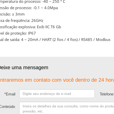
mperatura do processo: -40 ~ 250 ° C
essão de processo: -0.1 ~ 4.0Mpa
ecisão: ± 3mm
ixa de freqüência: 26GHz
assificação explosiva: Exib IIC T6 Gb
vel de proteção: IP67
nal de saída: 4 ~ 20mA / HART (2 fios / 4 fios) / RS485 / Modbus
Deixe uma mensagem
ntraremos em contato com você dentro de 24 hor
*
Email
Telefone
Conteúdo