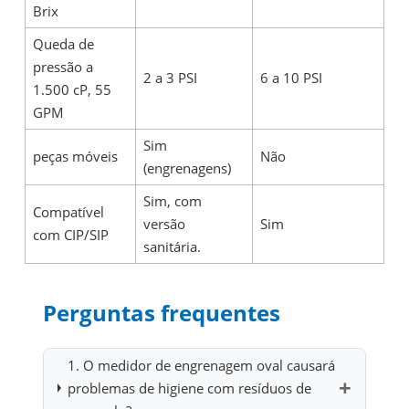
Brix
Queda de
pressão a
2 a 3 PSI
6 a 10 PSI
1.500 cP, 55
GPM
Sim
peças móveis
Não
(engrenagens)
Sim, com
Compatível
versão
Sim
com CIP/SIP
sanitária.
Perguntas frequentes
1. O medidor de engrenagem oval causará
problemas de higiene com resíduos de