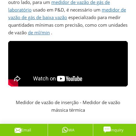
outro lado, para um
medidor de vazão de gás de
laboratório
usado em P&D, é necessário um
medidor de
vazão de gás de baixa vazão
especializado para medir
quantidades mínimas com precisão, como com unidades
de vazão
de ml/min
.
Medidor de vazão de inserção - Medidor de vazão
mássica térmica
Instalação: Compacto vs. Remoto
Email
WA
Inquiry